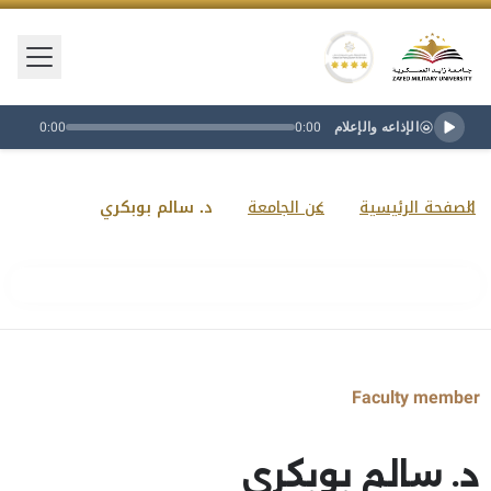
فتح/إغ
شعار جامعة زايد العسكرية
تصنيف النجمة الذهبية
الإذاعه والإعلام
0:00
0:00
الصفحة الرئيسية
عن الجامعة
د. سالم بوبكري
Faculty member
د. سالم بوبكري